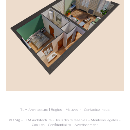
TLM Architecture | Bègles – Mauvezin |
Contactez-nous
© 2019 – TLM Architecture – Tous droits réservés –
Mentions légales
–
Cookies
–
Confidentialité
–
Avertissement